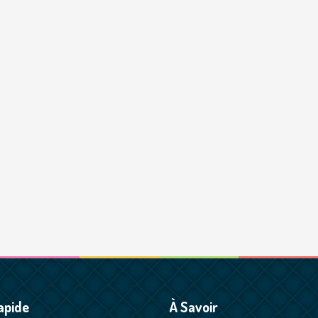
apide
À Savoir